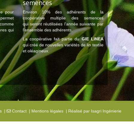
semences
ne pour
Environ 10% des adhérents de la
permet
coopérative multiplie des semences
s comme
qui seront réutilisées l'année suivante par
ures qui
l'ensemble des adhérents.
.
La coopérative fait partie du
GIE LINEA
qui créé de nouvelles variétés de lin textile
et oléagineux.
s
|
Contact
|
Mentions légales
|
Réalisé par Isagri Ingénierie