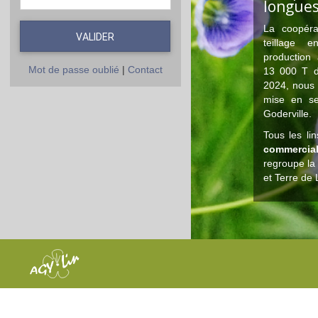
longue
La coopéra
VALIDER
teillage 
production
Mot de passe oublié
|
Contact
13 000 T de
2024, nous 
mise en se
Goderville.
Tous les li
commerci
regroupe la
et Terre de 