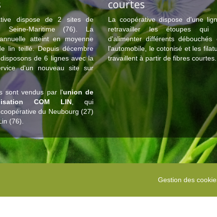
s
courtes
tive dispose de 2 sites de
La coopérative dispose d'une lig
en Seine-Maritime (76). La
retravailler les étoupes qui 
 annuelle atteint en moyenne
d'alimenter différents débouché
 lin teillé. Depuis décembre
l'automobile, le cotonisé et les filat
disposons de 6 lignes avec la
travaillent à partir de fibres courtes
rvice d'un nouveau site sur
ns sont vendus par l'
union de
alisation COM LIN
, qui
 coopérative du Neubourg (27)
Lin (76).
Gestion des cookie