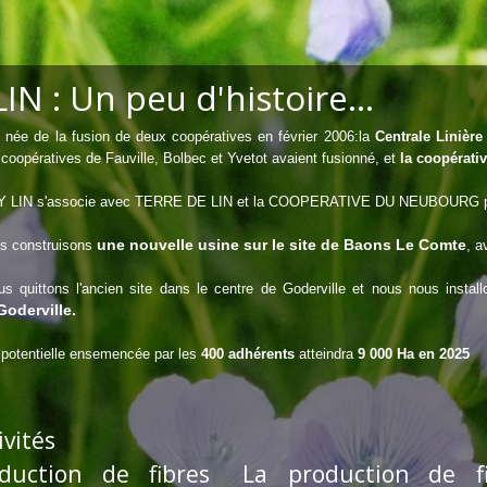
IN : Un peu d'histoire...
 née de la fusion de deux coopératives en février 2006:la
Centrale Linièr
 coopératives de Fauville, Bolbec et Yvetot avaient fusionné, et
la coopérativ
Y LIN s'associe avec TERRE DE LIN et la COOPERATIVE DU NEUB
OURG p
une nouvelle usine sur le site de Baons Le Comte
us construisons
, a
us quittons l'ancien site dans le centre de Goderville et nous nous instal
Goderville.
e potentielle ensemencée par les
400 adhérents
atteindra
9 000 Ha en 2025
ivités
duction de fibres
La production de fi