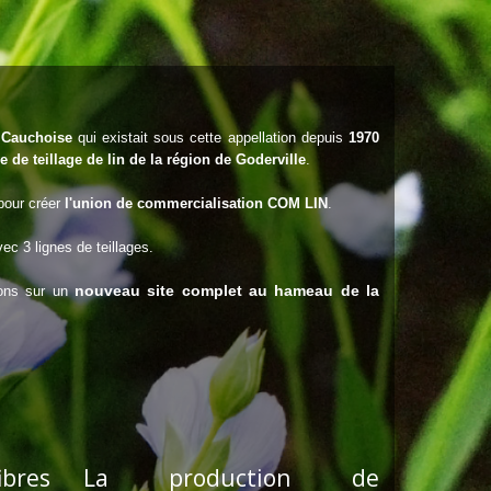
e Cauchoise
qui existait sous cette appellation depuis
1970
e de teillage de lin de la région de Goderville
.
our créer
l
'union de commercialisation COM LIN
.
vec 3 lignes de teillages.
nouveau site complet au hameau de la
lons sur un
bres
La production de