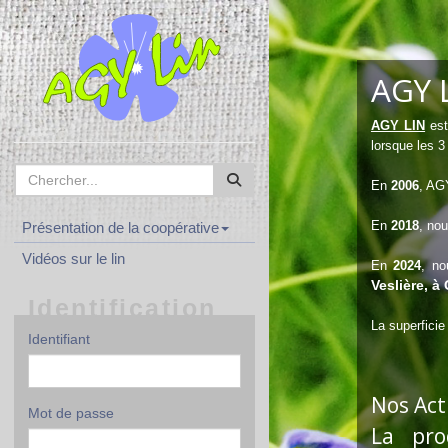
AGY L
AGY LIN
est
lorsque les 3
En
2006
, AG
En
2018
, no
Présentation de la coopérative
Vidéos sur le lin
En
2024
, no
Veslière, à 
Identification
La superfici
Identifiant
Nos Act
Mot de passe
La pro